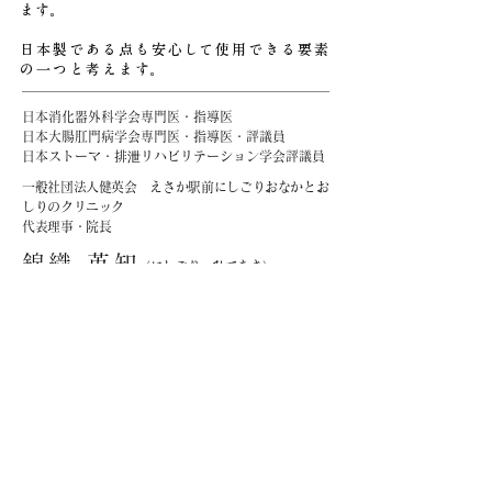
ます。
日本製である点も安心して使用できる要素
の一つと考えます。
日本消化器外科学会専門医・指導医
日本大腸肛門病学会専門医・指導医・評議員
日本ストーマ・排泄リハビリテーション学会評議員
一般社団法人健英会 えさか駅前にしごりおなかとお
しりのクリニック
代表理事・院長
錦織 英
知
（
にしごり ひであき）